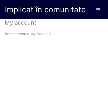
Skip
Main
Implicat în comunitate
to
Men
content
My account
[woocommerce_my_account]