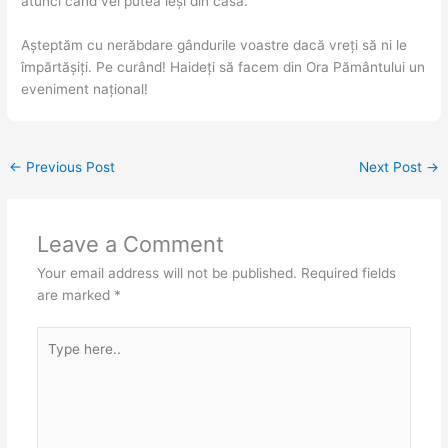
atunci când vei putea ieși din casă.
Așteptăm cu nerăbdare gândurile voastre dacă vreți să ni le
împărtășiți. Pe curând! Haideți să facem din Ora Pământului un
eveniment național!
←
Previous Post
Next Post
→
Leave a Comment
Your email address will not be published.
Required fields
are marked
*
Type
here..