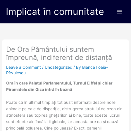
Skip
Main
Implicat în comunitate
to
Men
content
De Ora Pământului suntem
împreună, indiferent de distanță
Leave a Comment
/
Uncategorized
/ By
Bianca Iloaia-
Pîrvulescu
Ora în care Palatul Parlamentului, Turnul Eiffel și chiar
Piramidele din Giza intră în beznă
Poate că în ultimul timp ați tot auzit informații despre noile
animale pe cale de dispariție, distrugerea stratului de ozon din
atmosferă sau topirea ghețarilor. Ei bine, toate aceste lucruri
sunt efecte ale încălzirii globale, iar aceasta are ca și cauză
principală poluarea. Cine poluează? Exact, oamenii.