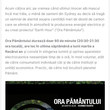
Acum câțiva ani, pe vremea când ultimul rinocer alb mascul
încă mai trăia, o mână de oameni din Sydney au decis să tragă
un semnal de alarmă asupra cantității mari de dioxid de carbon
care se elimină în atmosferă la producerea energiei electrice și
au creat proiectul ”Earth Hour” (”Ora Pământului”).
Ora Pământului durează doar 60 de minute (20:30-21:30
ora locală), are loc în ultima săptămână a lunii martie a
fiecărui an
și constă în stingerea luminii și oprirea aparatelor
electrocasnice neesențiale timp de o oră, în mod voluntar, atât
de către consumatorii individuali cât și de către instituții și
unități economice. Practic, de către toți locuitorii planetei
Pământ.