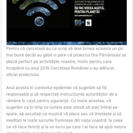
Pentru că cercetașii au ca scop să lase lumea aceasta un pic
mai bună decât au găsit-o pare că proiectul Ora Pământului se
pliază perfect pe activitățile noastre, motiv pentru care
începând cu anul 2018 Cercetașii României s-au alăturat
oficial proiectului.
Anul acesta în contextul epidemiei vă sugerăm să fiți
responsabili și să respectați instrucțiunile autorităților de a
rămâne în casă pentru siguranță. Cu toate acestea, vă
sugerăm ca în timp ce lumina este stinsă să stați întinși pe
spate, să ascultați ce muzică vă place sau vă liniștește și să
meditați la toate lucrurile frumoase din viața voastră, la ceea
ce vă face fericiți și la un lucru pe care l-ai face să ajuți natura