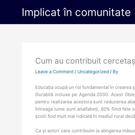
Skip
Implicat în comunitate
to
content
Cum au contribuit cercetași
Leave a Comment
/
Uncategorized
/ By
Educația ocupă un rol fundamental în crearea și
Durabilă incluse pe Agenda 2030. Acest Obiectiv
pentru realizarea acestora sunt reducerea aband
întreaga lume sunt analfabeți, 60% fiind fete 
școlii find mult mai ridicată în mediul rural dec
Ca și actori care contribuim la atingerea măsu