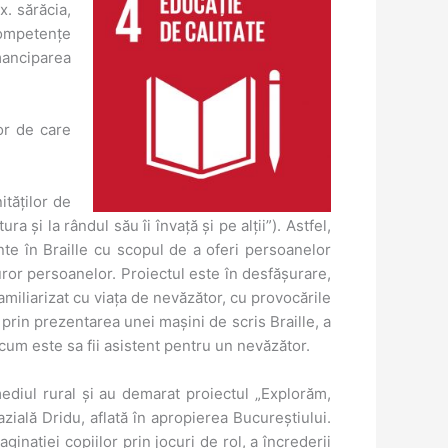
x. sărăcia,
 competențe
manciparea
or de care
tăților de
 și la rândul său îi învață și pe alții”). Astfel,
nte în Braille cu scopul de a oferi persoanelor
ror persoanelor. Proiectul este în desfășurare,
amiliarizat cu viața de nevăzător, cu provocările
 prin prezentarea unei mașini de scris Braille, a
cum este sa fii asistent pentru un nevăzător.
ediul rural și au demarat proiectul „Explorăm,
ală Dridu, aflată în apropierea Bucureștiului.
ginației copiilor prin jocuri de rol, a încrederii