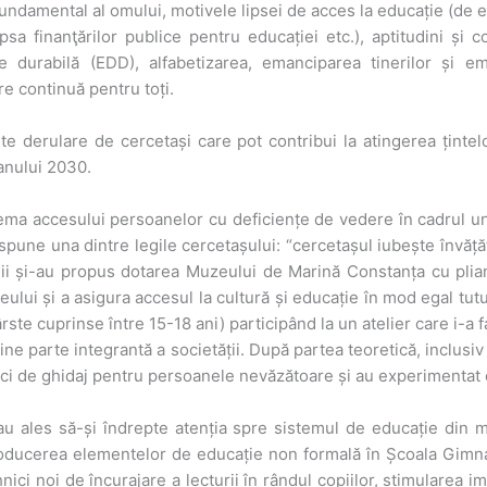
fundamental al omului, motivele lipsei de acces la educație (de e
ipsa finanţărilor publice pentru educației etc.), aptitudini și
e durabilă (EDD), alfabetizarea, emanciparea tinerilor și e
re continuă pentru toți.
te derulare de cercetași care pot contribui la atingerea țintel
 anului 2030.
lema accesului persoanelor cu deficiențe de vedere în cadrul uni
spune una dintre legile cercetașului: “cercetașul iubește învățătura
așii și-au propus dotarea Muzeului de Marină Constanța cu plia
lui și a asigura accesul la cultură și educație în mod egal tutu
rste cuprinse între 15-18 ani) participând la un atelier care i-a f
ine parte integrantă a societății. După partea teoretică, inclusiv
nici de ghidaj pentru persoanele nevăzătoare și au experimentat 
au ales să-și îndrepte atenția spre sistemul de educație din m
oducerea elementelor de educație non formală în Școala Gimnazi
ici noi de încurajare a lecturii în rândul copiilor, stimularea ima