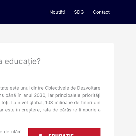
Noutăți
SDG
Contact
la educație?
itate este unul dintre Obiectivele de Dezvoltare
s până în anul 2030, iar principalele priorități
oți. La nivel global, 103 milioane de tineri din
r este în creștere, rata de părăsire timpurie a
le derulăm