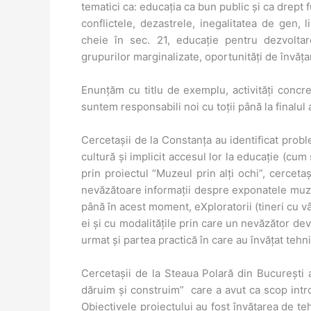
tematici ca: educația ca bun public și ca drept 
conflictele, dezastrele, inegalitatea de gen, l
cheie în sec. 21, educație pentru dezvoltar
grupurilor marginalizate, oportunități de învăța
Enunțăm cu titlu de exemplu, activități concre
suntem responsabili noi cu toții până la finalul
Cercetașii de la Constanța au identificat prob
cultură și implicit accesul lor la educație (cum 
prin proiectul “Muzeul prin alți ochi”, cercet
nevăzătoare informații despre exponatele muzeu
până în acest moment, eXploratorii (tineri cu vâ
ei și cu modalitățile prin care un nevăzător dev
urmat și partea practică în care au învățat teh
Cercetașii de la Steaua Polară din București 
dăruim și construim” care a avut ca scop intr
Obiectivele proiectului au fost învățarea de tehn