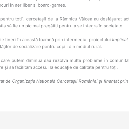
 jocuri în aer liber și board-games.
pentru toți”, cercetașii de la Râmnicu Vâlcea au desfășurat acti
a să fie un pic mai pregătiți pentru a se integra în societate.
 de tineri în această toamnă prin intermediul proiectului
Implicat
tăților de socializare pentru copiii din mediul rural.
care putem diminua sau rezolva multe probleme în comunitățil
și să facilităm accesul la educație de calitate pentru toți.
at de Organizația Națională Cercetașii României și finanțat pri