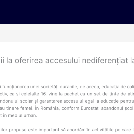
i la oferirea accesului nediferențiat 
 funcționarea unei societăți durabile, de aceea, educația de cal
, ca și celelalte 16, vine la pachet cu un set de ținte de atin
onului școlar și garantarea accesului egal la educație pentru t
sau tinere femei. În România, conform Eurostat, abandonul școla
ât în mediul urban.
rilor propuse este important să abordăm în activitățile pe care 